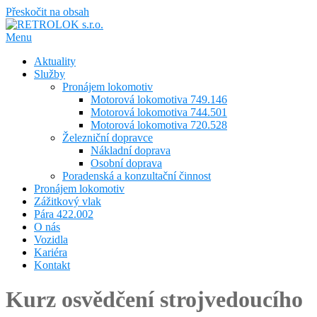
Přeskočit na obsah
Menu
Aktuality
Služby
Pronájem lokomotiv
Motorová lokomotiva 749.146
Motorová lokomotiva 744.501
Motorová lokomotiva 720.528
Železniční dopravce
Nákladní doprava
Osobní doprava
Poradenská a konzultační činnost
Pronájem lokomotiv
Zážitkový vlak
Pára 422.002
O nás
Vozidla
Kariéra
Kontakt
Kurz osvědčení strojvedoucího