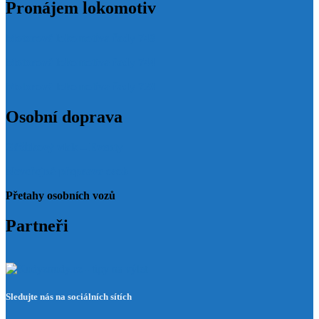
Pronájem lokomotiv
Motorová lokomotiva řady 749
Motorová lokomotiva řady 744
Motorová lokomotiva řady 720
Osobní doprava
Zážitkový vlak – Eventy
Neveřejná přeprava osob
Přetahy osobních vozů
Partneři
Sledujte nás na sociálních sítích